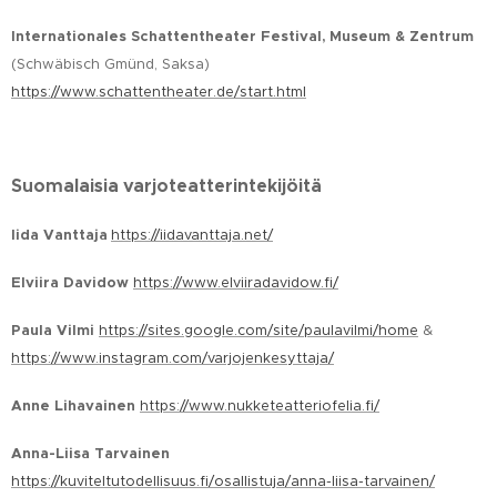
Internationales Schattentheater Festival, Museum & Zentrum
(Schwäbisch Gmünd, Saksa)
https://www.schattentheater.de/start.html
Suomalaisia varjoteatterintekijöitä
Iida Vanttaja
https://iidavanttaja.net/
Elviira Davidow
https://www.elviiradavidow.fi/
Paula Vilmi
https://sites.google.com/site/paulavilmi/home
&
https://www.instagram.com/varjojenkesyttaja/
Anne Lihavainen
https://www.nukketeatteriofelia.fi/
Anna-Liisa Tarvainen
https://kuviteltutodellisuus.fi/osallistuja/anna-liisa-tarvainen/