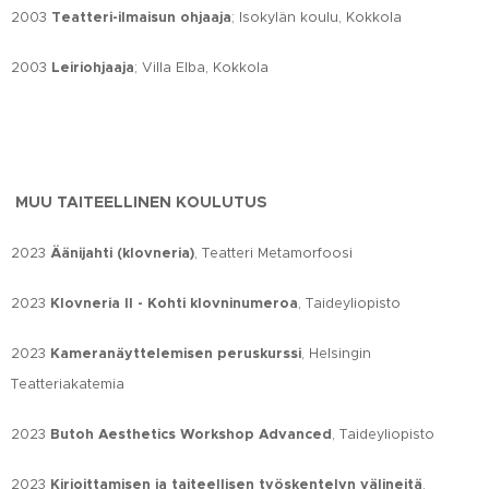
2003
Teatteri-ilmaisun ohjaaja
; Isokylän koulu, Kokkola
2003
Leiriohjaaja
; Villa Elba, Kokkola
MUU TAITEELLINEN KOULUTUS
2023
Äänijahti (klovneria)
, Teatteri Metamorfoosi
2023
Klovneria II - Kohti klovninumeroa
, Taideyliopisto
2023
Kameranäyttelemisen peruskurssi
, Helsingin
Teatteriakatemia
2023
Butoh Aesthetics Workshop Advanced
, Taideyliopisto
2023
Kirjoittamisen ja taiteellisen työskentelyn välineitä
,