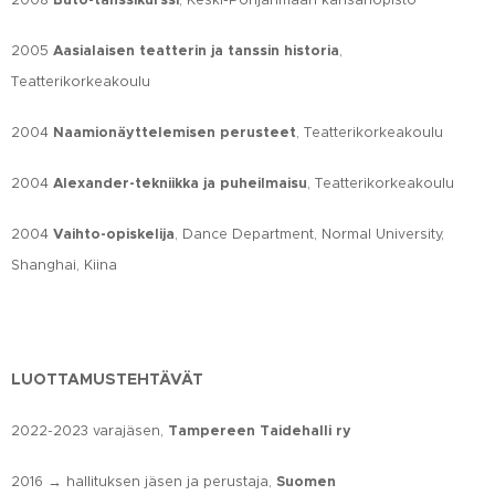
Buto-tanssikurssi
2005
Aasialaisen teatterin ja tanssin historia
,
Teatterikorkeakoulu
2004
Naamionäyttelemisen perusteet
, Teatterikorkeakoulu
2004
Alexander-tekniikka ja puheilmaisu
, Teatterikorkeakoulu
2004
Vaihto-opiskelija
, Dance Department, Normal University,
Shanghai, Kiina
LUOTTAMUSTEHTÄVÄT
2022-2023 varajäsen,
Tampereen Taidehalli ry
2016 → hallituksen jäsen ja perustaja,
Suomen