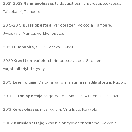
2021-2023
Ryhmänohjaaja
; taidepajat esi- ja perusopetuksessa,
Taidekaari, Tampere
2015-2019
Kurssiopettaja
; varjoteatteri; Kokkola, Tampere,
Jyväskylä, Mänttä, verkko-opetus
2020
Luennoitsija
; TIP-Festival, Turku
2020
Opettaja
; varjoteatterin opetusvideot, Suomen
varjoteatteriyhdistys ry
2019
Luennoitsija
; Valo- ja varjoilmaisun ammattilaisforum, Kuopio
2017
Tutor-opettaja
; varjoteatteri, Sibelius-Akatemia, Helsinki
2013
Kurssiohjaaja
; musiikkileiri, Villa Elba, Kokkola
2007
Kurssiopettaja
; Ykspihlajan työväennäyttämö, Kokkola