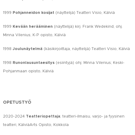
1999
Pohjanneidon kosijat
(näyttelijä) Teatteri Visio, Kälviä
1999
Kevään herääminen
(näyttelijä) kirj. Frank Wedekind, ohj.
Minna Vilenius; K-P opisto, Kälviä
1998
Joulunäytelmä
(käsikirjoittaja, näyttelijä) Teatteri Visio, Kälviä
1998
Runonlausuntaesitys
(esiintyjä) ohj. Minna Vilenius; Keski-
Pohjanmaan opisto, Kälviä
OPETUSTYÖ
2020-2024
Teatteriopettaja
; teatteri-ilmaisu, varjo- ja fyysinen
teatteri, KälviäArts Opisto, Kokkola