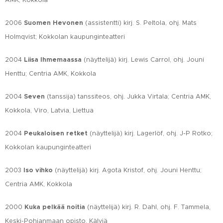
2006
Suomen Hevonen
(assistentti) kirj. S. Peltola, ohj. Mats
Holmqvist; Kokkolan kaupunginteatteri
2004
Liisa Ihmemaassa
(näyttelijä) kirj. Lewis Carrol, ohj. Jouni
Henttu; Centria AMK, Kokkola
2004
Seven
(tanssija) tanssiteos, ohj. Jukka Virtala; Centria AMK,
Kokkola, Viro, Latvia, Liettua
2004
Peukaloisen retket
(näyttelijä) kirj. Lagerlöf, ohj. J-P Rotko;
Kokkolan kaupunginteatteri
2003
Iso vihko
(näyttelijä) kirj. Agota Kristof, ohj. Jouni Henttu;
Centria AMK, Kokkola
2000
Kuka pelkää noitia
(näyttelijä) kirj. R. Dahl, ohj. F. Tammela,
Keski-Pohjanmaan opisto, Kälviä