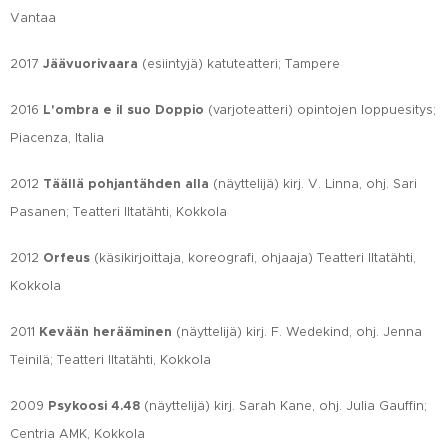
Vantaa
2017
Jäävuorivaara
(esiintyjä) katuteatteri; Tampere
2016
L'ombra e il suo Doppio
(varjoteatteri) opintojen loppuesitys;
Piacenza, Italia
2012
Täällä pohjantähden alla
(näyttelijä) kirj. V. Linna, ohj. Sari
Pasanen; Teatteri Iltatähti, Kokkola
2012
Orfeus
(käsikirjoittaja, koreografi, ohjaaja) Teatteri Iltatähti,
Kokkola
2011
Kevään herääminen
(näyttelijä) kirj. F. Wedekind, ohj. Jenna
Teinilä; Teatteri Iltatähti, Kokkola
2009
Psykoosi 4.48
(näyttelijä) kirj. Sarah Kane, ohj. Julia Gauffin;
Centria AMK, Kokkola