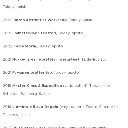
Taideyliopisto
2022
Butoh Aesthetics Workshop
, Taideyliopisto
2022
Immersiivinen teatteri
, Taideyliopisto
2022
Taideteoria
, Taideyliopisto
2021
Nukke- ja esineteatterin perusteet
, Taideyliopisto
2021
Fyysinen teatterityö
, Taideyliopisto
2019
Master Class & Expedition
(varjoteatteri), Theater der
Schatten, Bamberg, Saksa
2016
L'ombra e il suo Doppio
(varjoteatteri), Teatro Gioco Vita,
Piacenza, Italia
2008
, Keski-Pohjanmaan kansanopisto