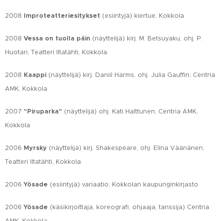
2008
Improteatteriesitykset
(esiintyjä) kiertue; Kokkola
2008
Vessa on tuolla päin
(näyttelijä) kirj. M. Betsuyaku, ohj. P.
Huotari; Teatteri Iltatähti, Kokkola
2008
Kaappi
(näyttelijä) kirj. Daniil Harms, ohj. Julia Gauffin; Centria
AMK, Kokkola
2007
"Piruparka"
(näyttelijä) ohj. Kati Halttunen; Centria AMK,
Kokkola
2006
Myrsky
(näyttelijä) kirj. Shakespeare, ohj. Elina Väänänen;
Teatteri Iltatähti, Kokkola
2006
Yösade
(esiintyjä) variaatio; Kokkolan kaupunginkirjasto
2006
Yösade
(käsikirjoittaja, koreografi, ohjaaja, tanssija) Centria
AMK, Kokkola