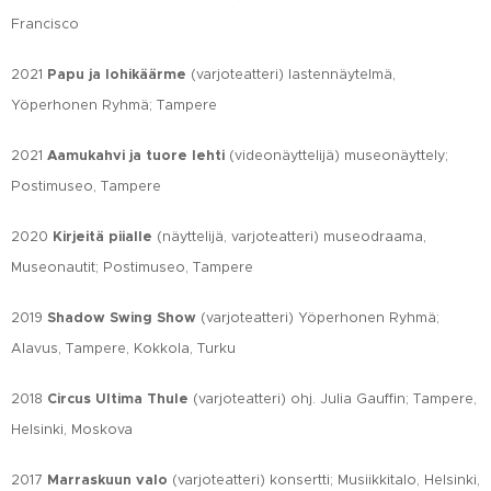
Francisco
2021
Papu ja lohikäärme
(varjoteatteri) lastennäytelmä,
Yöperhonen Ryhmä; Tampere
2021
Aamukahvi ja tuore lehti
(videonäyttelijä) museonäyttely;
Postimuseo, Tampere
2020
Kirjeitä piialle
(näyttelijä, varjoteatteri) museodraama,
Museonautit; Postimuseo, Tampere
2019
Shadow Swing Show
(varjoteatteri) Yöperhonen Ryhmä;
Alavus, Tampere, Kokkola, Turku
2018
Circus Ultima Thule
(varjoteatteri) ohj. Julia Gauffin; Tampere,
Helsinki, Moskova
2017
Marraskuun valo
(varjoteatteri) konsertti; Musiikkitalo, Helsinki,